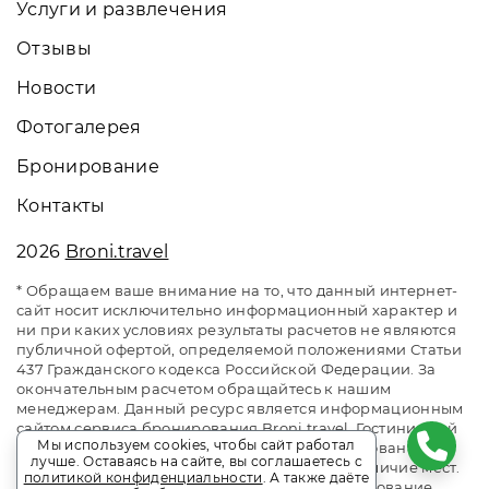
Услуги и развлечения
Отзывы
Новости
Фотогалерея
Бронирование
Контакты
2026
Broni.travel
* Обращаем ваше внимание на то, что данный интернет-
сайт носит исключительно информационный характер и
ни при каких условиях результаты расчетов не являются
публичной офертой, определяемой положениями Статьи
437 Гражданского кодекса Российской Федерации. За
окончательным расчетом обращайтесь к нашим
менеджерам. Данный ресурс является информационным
сайтом сервиса бронирования Broni.travel. Гостиничный
Мы используем cookies, чтобы сайт работал
комплекс «Гранд-отель». Сайт онлайн бронирования
лучше. Оставаясь на сайте, вы соглашаетесь с
номеров. Актуальные цены, прайс-листы и наличие мест.
политикой конфиденциальности
. А также даёте
Акции и спецпредложения. Выгодное бронирование.