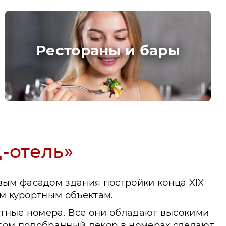
Рестораны и бары
-отель»
вым фасадом здания постройки конца XIX
ым курортным объектам.
стные номера. Все они обладают высокими
усом подобранный декор в номерах сделают