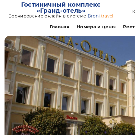
Гостиничный комплекс
«Гранд-отель»
К
Бронирование онлайн в системе
Broni
.travel
Главная
Номера и цены
Рест