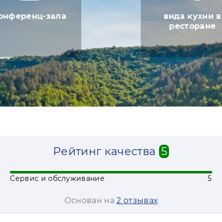
онференц-зала
вида кухни в
ресторане
Рейтинг качества
5
Сервис и обслуживание
5
Основан на
2 отзывах