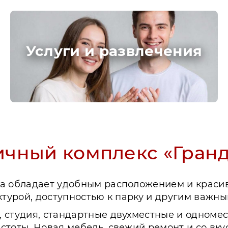
Услуги и развлечения
ичный комплекс «Гранд
ка обладает удобным расположением и краси
ктурой, доступностью к парку и другим важн
 студия, стандартные двухместные и одноме
стоты. Новая мебель, свежий ремонт и со вк